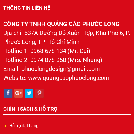
THÔNG TIN LIÊN HỆ
CÔNG TY TNHH QUẢNG CÁO PHƯỚC LONG
Địa chỉ: 537A Đường Đỗ Xuân Hợp, Khu Phố 6, P.
Phước Long, TP. Hồ Chí Minh
Hotline 1: 0968 678 134 (Mr. Đại)
Hotline 2: 0974 878 958 (Mrs. Nhung)
Email: phuoclongdesign@gmail.com
Chữ mica có đèn phát sáng mặt chữ
Website: www.quangcaophuoclong.com
Giá: Liên hệ
CHÍNH SÁCH & HỖ TRỢ
Hỗ trợ đặt hàng