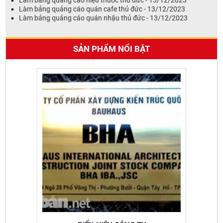
Làm bảng quảng cáo quán cafe thủ đức - 13/12/2023
Làm bảng quảng cáo quán nhậu thủ đức - 13/12/2023
BIỂN HIỆU CÔNG TY BẰNG INOX
Giá: Liên hệ
SẢN PHẨM NỔI BẬT