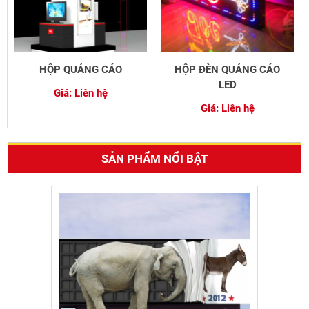
HỘP QUẢNG CÁO
HỘP ĐÈN QUẢNG CÁO
LED
Giá: Liên hệ
Giá: Liên hệ
BẢNG HIỆU IN BẠT HIFLEX
Giá: Liên hệ
SẢN PHẨM NỔI BẬT