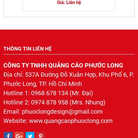
Giá: Liên hệ
THÔNG TIN LIÊN HỆ
CÔNG TY TNHH QUẢNG CÁO PHƯỚC LONG
Địa chỉ: 537A Đường Đỗ Xuân Hợp, Khu Phố 6, P.
Phước Long, TP. Hồ Chí Minh
Hotline 1: 0968 678 134 (Mr. Đại)
Hotline 2: 0974 878 958 (Mrs. Nhung)
Email: phuoclongdesign@gmail.com
HỘP ĐÈN QUẢNG CÁO LED
Website: www.quangcaophuoclong.com
Giá: Liên hệ